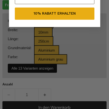
Fragen zum Produkt?
10% RABATT ERHALTEN
Höhe:
4,5mm
Breite:
10mm
Länge:
250cm
Grundmaterial:
Aluminium
Farbe:
Aluminium grau
Alle 13 Varianten anzeigen
Anzahl
In den Warenkorb